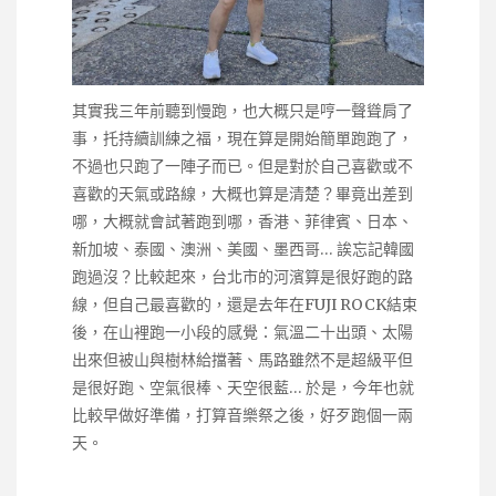
其實我三年前聽到慢跑，也大概只是哼一聲聳肩了
事，托持續訓練之福，現在算是開始簡單跑跑了，
不過也只跑了一陣子而已。但是對於自己喜歡或不
喜歡的天氣或路線，大概也算是清楚？畢竟出差到
哪，大概就會試著跑到哪，香港、菲律賓、日本、
新加坡、泰國、澳洲、美國、墨西哥… 誒忘記韓國
跑過沒？比較起來，台北市的河濱算是很好跑的路
線，但自己最喜歡的，還是去年在FUJI ROCK結束
後，在山裡跑一小段的感覺：氣溫二十出頭、太陽
出來但被山與樹林給擋著、馬路雖然不是超級平但
是很好跑、空氣很棒、天空很藍… 於是，今年也就
比較早做好準備，打算音樂祭之後，好歹跑個一兩
天。