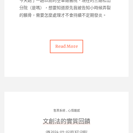
今天跑了一趟以前的空軍總醫院、現在的三總松山
分院（是嗎），想要知道原先我被告知小時候弄裂
的髕骨，需要怎麼處理才不會持續不定期發炎。
Read More
.
售票系統
心情雜感
文創法的實質回饋
ON 2024-09-02 BY
KT CHIU