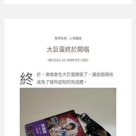
.
售票系統
心情雜感
大巨蛋終於開唱
ON 2024-12-08 BY
KT CHIU
終
於，演唱會在大巨蛋開張了，讓這個場地
成為了我所認知的完成體。