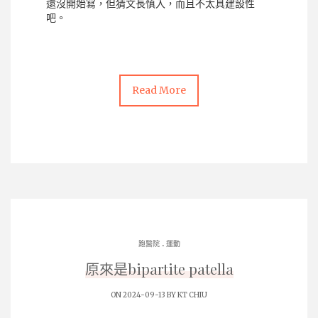
還沒開始寫，但猜文長慎入，而且不太具建設性
吧。
Read More
.
跑醫院
運動
原來是bipartite patella
ON 2024-09-13 BY
KT CHIU