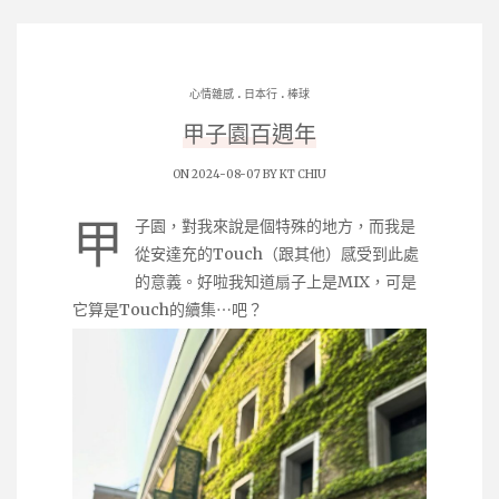
.
.
心情雜感
日本行
棒球
甲子園百週年
ON 2024-08-07 BY
KT CHIU
甲
子園，對我來說是個特殊的地方，而我是
從安達充的Touch（跟其他）感受到此處
的意義。好啦我知道扇子上是MIX，可是
它算是Touch的續集⋯吧？