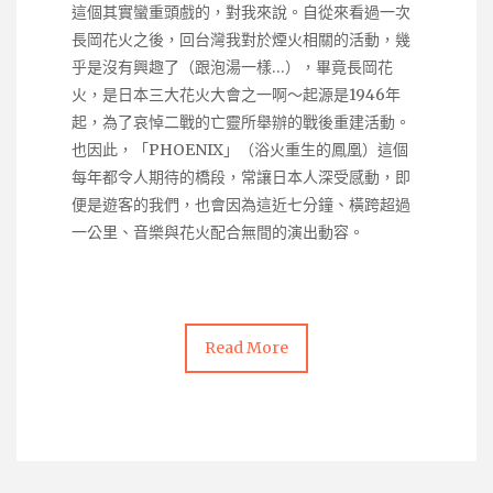
這個其實蠻重頭戲的，對我來說。自從來看過一次
長岡花火之後，回台灣我對於煙火相關的活動，幾
乎是沒有興趣了（跟泡湯一樣…），畢竟長岡花
火，是日本三大花火大會之一啊～起源是1946年
起，為了哀悼二戰的亡靈所舉辦的戰後重建活動。
也因此，「PHOENIX」（浴火重生的鳳凰）這個
每年都令人期待的橋段，常讓日本人深受感動，即
便是遊客的我們，也會因為這近七分鐘、橫跨超過
一公里、音樂與花火配合無間的演出動容。
Read More