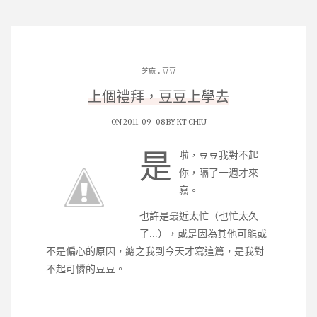
.
芝麻
豆豆
上個禮拜，豆豆上學去
ON 2011-09-08 BY
KT CHIU
是
啦，豆豆我對不起
你，隔了一週才來
寫。
也許是最近太忙（也忙太久
了…），或是因為其他可能或
不是偏心的原因，總之我到今天才寫這篇，是我對
不起可憐的豆豆。