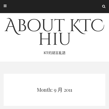
Skip
to
content
About KTC
hiu
KT的胡言亂語
Month: 9 月 2011