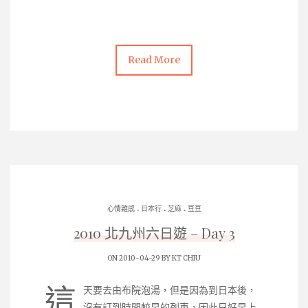
Read More
.
.
.
心情雜感
日本行
芝麻
豆豆
2010 北九州六日遊 – Day 3
ON 2010-04-29 BY
KT CHIU
這
天要去由布院泡湯，但是因為到日本後，
沒有訂到時間較早的列車，因此只好早上