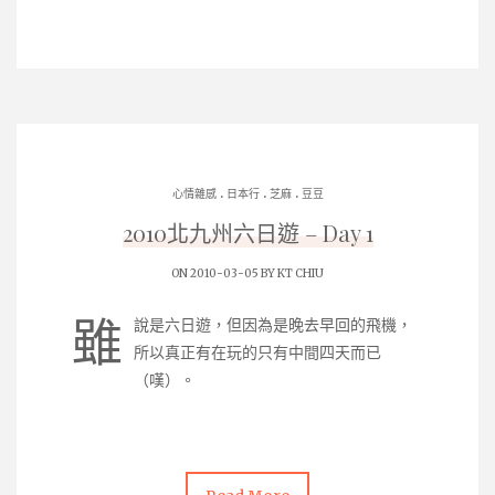
.
.
.
心情雜感
日本行
芝麻
豆豆
2010北九州六日遊 – Day 1
ON 2010-03-05 BY
KT CHIU
雖
說是六日遊，但因為是晚去早回的飛機，
所以真正有在玩的只有中間四天而已
（嘆）。