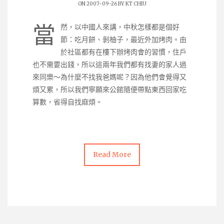
ON 2007-09-26 BY
KT CHIU
當
然，以中國人來講，中秋怎樣都是個好
節：吃月餅、剝柚子，最近外加烤肉。由
於社區都有在樓下辦烤肉會的習慣，住戶
也不需要出錢，所以這兩年我們都有找妻的家人過
來同樂～為什麼不找我爸媽呢？因為他們會覺得又
煩又累，所以我們寧願來公館隨便帶點東西回家吃
算數，省得自找麻煩。
Read More