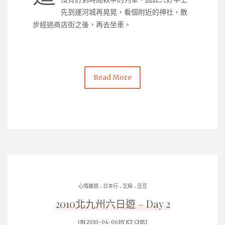
先到運河城再晃晃，看個附近的神社，散
步經過商店街之後，再去坐車。
Read More
.
.
.
心情雜感
日本行
芝麻
豆豆
2010北九州六日遊 – Day 2
ON 2010-04-06 BY
KT CHIU