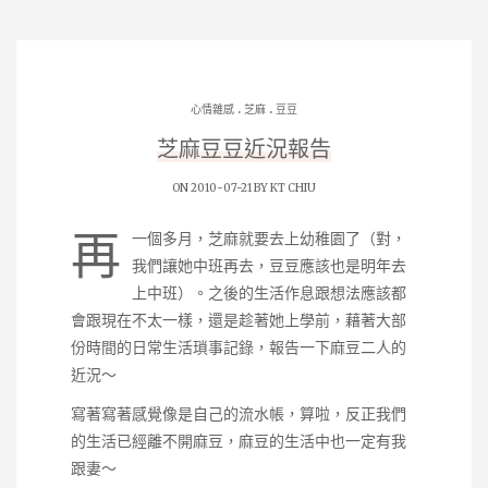
.
.
心情雜感
芝麻
豆豆
芝麻豆豆近況報告
ON 2010-07-21 BY
KT CHIU
再
一個多月，芝麻就要去上幼稚園了（對，
我們讓她中班再去，豆豆應該也是明年去
上中班）。之後的生活作息跟想法應該都
會跟現在不太一樣，還是趁著她上學前，藉著大部
份時間的日常生活瑣事記錄，報告一下麻豆二人的
近況～
寫著寫著感覺像是自己的流水帳，算啦，反正我們
的生活已經離不開麻豆，麻豆的生活中也一定有我
跟妻～