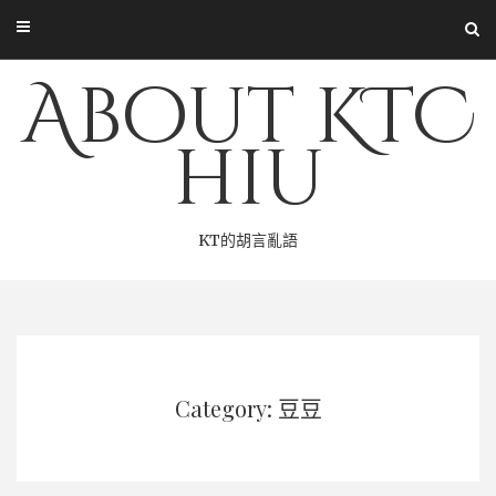
Skip
to
content
About KTC
hiu
KT的胡言亂語
Category: 豆豆