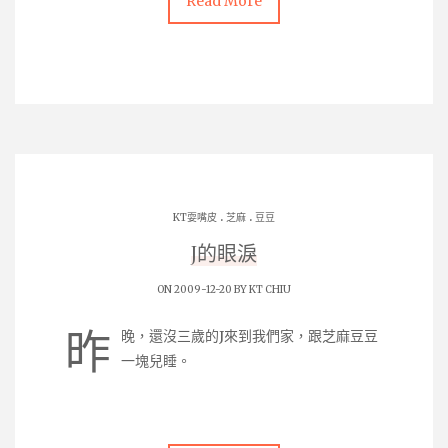
Read More
.
.
KT耍嘴皮
芝麻
豆豆
J的眼淚
ON 2009-12-20 BY
KT CHIU
昨
晚，還沒三歲的J來到我們家，跟芝麻豆豆
一塊兒睡。