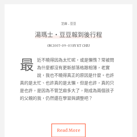
.
芝麻
豆豆
湯瑪士‧豆豆報到後行程
ON 2007-09-03 BY
KT CHIU
最
近不曉得因為太忙呢，或是懶惰？常被問
為什麼都沒有更新部落格跟相簿，老實
說，我也不曉得真正的原因是什麼。也許
真的是太忙、也許真的是太懶，但是也許，真的只
是也許，是因為不管芝麻多大了，剛成為兩個孩子
的父親的我，仍然還在學習與調整吧？
Read More