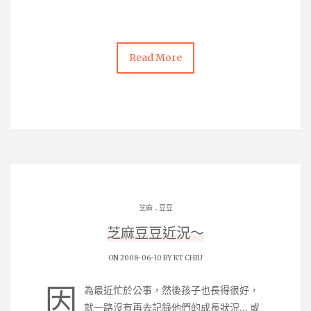
Read More
.
芝麻
豆豆
芝麻豆豆近況～
ON 2008-06-10 BY
KT CHIU
因
為最近忙於公事，然後孩子也長得很好，
就一路沒有再去記錄他們的成長狀況… 或