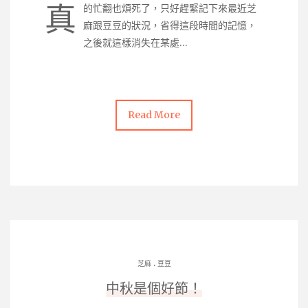
真
的忙翻也煩死了，只好趕緊記下來最近芝
麻跟豆豆的狀況，省得這段時間的記憶，
之後就這樣消失在某處…
Read More
.
芝麻
豆豆
中秋是個好節！