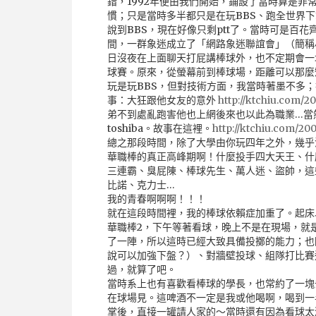
錯，1992年便由我們開始，鋪設了當時算是
慣；只是當時多半都只是在玩BBS、跑全世界
說到BBS，現在好像只剩ptt了。當時可是百花
間，一群象迷成立了「網路象迷聯誼會」（簡稱
日沒夜在上面聊天打屁講棒球外，也不定期會一
球賽。原來，從螢幕前到棒球場，距離可以那麼
玩是玩BBS，但對技術方面，我當時著墨不多
事：大狂跟他女友的意外
http://ktchiu.com/2
弟不到處亂跑害他也上網後來也以此為職業…當
toshiba。故事在這裡。
http://ktchiu.com/200
總之那段時間，除了大學由你玩四年之外，幾乎
華職棒的真正高峰期啊！什麼投手四大天王、什
三連霸、臭屁陳、棒球先生、萬人迷、盜帥，這
比諾、克力士…
我的青春啊啊啊！！！
就在這段時間裡，我的棒球依賴症加重了。起床
華職棒2，下午等著看球，晚上不是在現場，就
了一陣，所以這時已經大致具備投擲的能力；也
說可以加強下盤？）、對牆壁投球、組隊打比賽
過，就算了吧。
當時系上也有喜歡看棒球的學長，也常約了一塊
在球場見。這啤酒不一定是我或他喝啊，喝到一
掌後，直接一罐請人家的～當時還有因為看球太