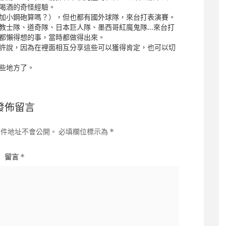
喝酒的奇怪經驗。
加小鋼砲算嗎？），但也都有國外球隊，來台打表演賽。
教士隊、道奇隊、日本巨人隊、墨西哥紅魔鬼隊…來台打
都懶得想的事，當時都做得出來。
許說，因為在裡面相互分享這些可以獲得肯定，也可以切
些地方了。
發佈留言
郵件地址不會公開。
必填欄位標示為
*
留言
*