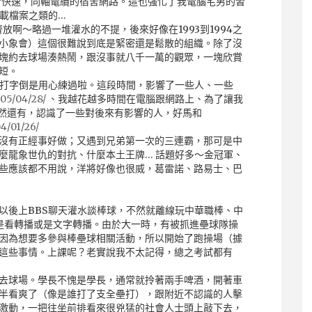
非常快速，同軸電纜的宿舍網路。這也強化了我電腦宅男的習
下載檔案之類的…
齊放啊～略過一堆灌水的不提，後來好像在1993到1994之
小象會）這個很難說到底是緊密還是鬆散的組織。除了沒
塊約去球場湊熱鬧，跟沒事就八千一萬的觀眾，一塊欣賞
短。
；打字倒是用心練過啦。這段時間，影響了一些人、一些
005/04/28/
、我越花越多時間在電腦跟網路上、為了讓我
然還有，認識了一些對後來有影響的人，好馬和
4/01/26/
沒有正經事好做；又遇到兄弟第一次的三連霸，那可是中
麼龍象世仇的對抗、什麼本土王牌… 話題好多～金冠軍、
些應該都不用說，洋將好像也很威，葛雷諾、路易士、巴
以後上BBS聊天灌水談棒球，不然就離線玩中華職棒、中
是看轉播或是文字轉播。由於大一時，有被抓進壘球隊操
因為想要多參與棒壘球相關活動，所以開始了跑操場（據
這些事情。上課呢？老實說我不太記得，總之考試都有
去球場。學長不愧是學長，通常就拎著兩手啤酒，開著車
半看爽了（像是誰打了支全壘打），跟附近不認識的人擊
激動，一把往坐前排看來很兇猛的社會人士頭上敲下去，