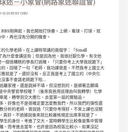
身球迷－小象會(網路象迷聯誼會)
3-12-20 BY
KT CHIU
，BBS剛興起，我也開始打快壘。上網、看球、打球，就
命中，再也沒有分開的機會。
的化學老師，在上課時常講的兩個字：「Small
我忘了為什麼會講這些；但是因為他，我很討厭化學。有次他
們一個很糟糕的學長打過賭，「只要你考上大學我就跪下」
怎的，回嗆了一句「老師，我功課很差，不然我考上國立大
答應就是了。還好沒有，反正我是考上了國立的（中央化
也沒事不會請老師跪下啦…
逃離家裡，還是跳掉不填。但沒想到的，是順著志願填
是中央警官學校喔？（後來我爸用這理由叫我轉學）化學
車尾，轉學到交大應化，去當第一屆的實驗品。
多，好像也不是很確定要怎麼教我們，所以我們的彈性還
教分析的老師，曾說過「只要你考得好，不來上課也沒關
數，真好。不過據說後來就比較嚴格規定出席率就是了。
學生的身份，考進了交大。當時轉學生比較像是集中管理
離。而考進去當年，也許是因為校區比較小，如果沒記