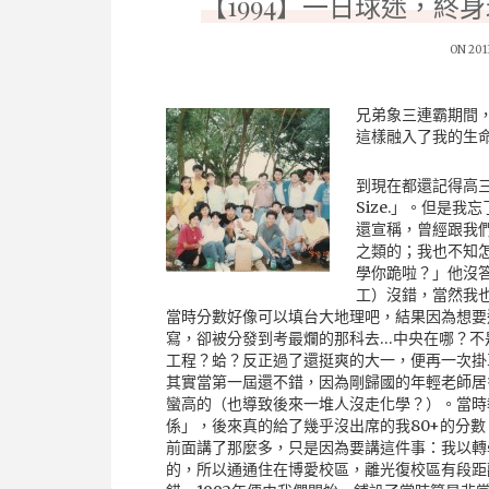
【1994】一日球迷，終
ON 201
兄弟象三連霸期間
這樣融入了我的生
到現在都還記得高三
Size.」。但是
還宣稱，曾經跟我
之類的；我也不知
學你跪啦？」他沒
工）沒錯，當然我
當時分數好像可以填台大地理吧，結果因為想要
寫，卻被分發到考最爛的那科去…中央在哪？不
工程？蛤？反正過了還挺爽的大一，便再一次掛
其實當第一屆還不錯，因為剛歸國的年輕老師居
蠻高的（也導致後來一堆人沒走化學？）。當時
係」，後來真的給了幾乎沒出席的我80+的分
前面講了那麼多，只是因為要講這件事：我以轉
的，所以通通住在博愛校區，離光復校區有段距