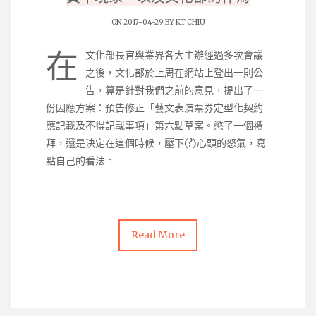
ON 2017-04-29 BY
KT CHIU
在
文化部長官與業界各大主辦經過多次會議
之後，文化部於上周在網站上登出一則公
告，算是針對我們之前的意見，提出了一
份因應方案：預告修正
「藝文表演票券定型化契約
應記載及不得記載事項」第六點草案
。憋了一個禮
拜，還是決定在這個時候，壓下(?)心頭的怒氣，寫
點自己的看法。
Read More