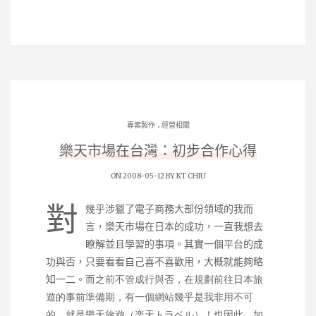
.
專案製作
經營相關
樂天市場在台灣：初步合作心得
ON 2008-05-12 BY
KT CHIU
對
幾乎涉獵了電子商務大部份領域的我而
言，樂天市場在日本的成功，一直我想去
瞭解並且學習的事項。其實一個平台的成
功與否，只要看看自己喜不喜歡用，大概就能夠略
知一二。
而之前不管成行與否，在規劃前往日本旅
遊的事前準備期，有一個網站幾乎是我非用不可
的，就是
樂天旅遊
（
楽天トラベル
）！也因此，如