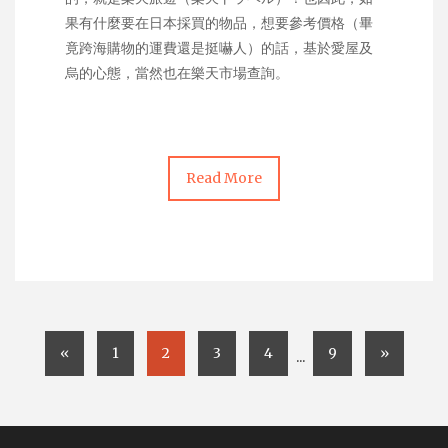
果有什麼要在日本採買的物品，想要參考價格（畢
竟跨海購物的運費還是挺嚇人）的話，基於愛屋及
烏的心態，當然也在樂天市場查詢。
Read More
«
1
2
3
4
9
»
...