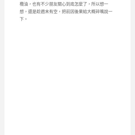
欖油，也有不少朋友關心到底怎麼了，所以想一
想，還是趁週末有空，把前因後果給大概碎嘴說一
下。