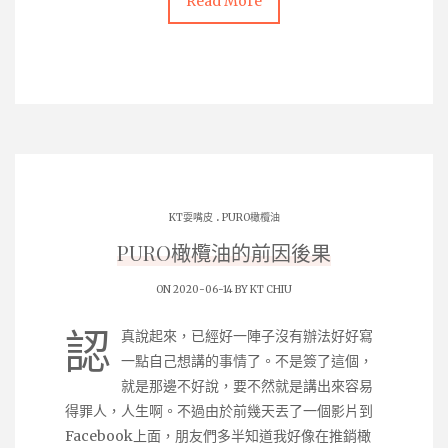
Read More
.
KT耍嘴皮
PURO橄欖油
PURO橄欖油的前因後果
ON 2020-06-14 BY
KT CHIU
認
真說起來，已經好一陣子沒有辦法好好寫
一點自己想講的事情了。不是簽了這個，
就是那邊不好說，要不然就是講出來容易
得罪人，人生啊。不過由於前幾天丟了一個影片到
Facebook上面，朋友們多半知道我好像在推銷橄