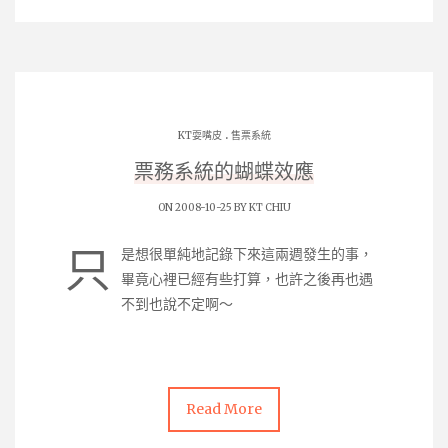
.
KT耍嘴皮
售票系統
票務系統的蝴蝶效應
ON 2008-10-25 BY
KT CHIU
只
是想很單純地記錄下來這兩週發生的事，
畢竟心裡已經有些打算，也許之後再也遇
不到也說不定啊～
Read More