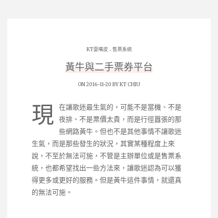
.
KT耍嘴皮
售票系統
黃牛與二手票券平台
ON 2016-11-20 BY
KT CHIU
現
在讓歌迷最生氣的，可能不是當機、不是
夜排、不是票價太貴，而是行徑囂張的那
些網路黃牛。但也不是其他事情不讓歌迷
生氣，而是那些發生的狀況，其實某種程度上來
說，不至於無法可施，不管是主辦單位或是售票系
統，也都希望找出一些方法來，讓歌迷認為可以獲
得更多或更好的服務。但是黃牛這件事情，就還真
的無法可施。