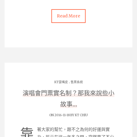
Read More
.
KT耍嘴皮
售票系統
演唱會門票實名制？那我來說些小
故事…
ON 2016-11-18 BY
KT CHIU
靠
著大家的幫忙，跟不之為何的好運與實